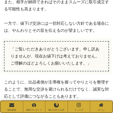
また、相手が納得できればそのままスムーズに取引成立す
る可能性も高まります。
一方で、値下げ交渉には一切対応しない方針である場合に
は、やんわりとその旨を伝えるのが望ましいです。
「ご覧いただきありがとうございます。申し訳あ
りませんが、現在お値下げは考えておりません。
ご理解のほどよろしくお願いいたします。」
このように、出品者側が主導権を握ってやりとりを整理す
ることで、無用な交渉を避けられるだけでなく、誠実な対
応として評価につながることもあります。
コメントを放置するのではなく、ひとつひとつ丁寧に応じ
個別相談
無料プレゼント
稼げる仕入れ先
インスタ
ホーム