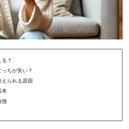
える？
どっちが良い？
考えられる原因
基本
特徴