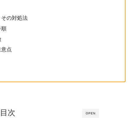
とその対処法
手順
徴
注意点
目次
OPEN