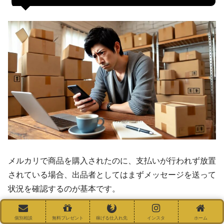
メルカリで商品を購入されたのに、支払いが行われず放置
されている場合、出品者としてはまずメッセージを送って
状況を確認するのが基本です。
しかし、初めての対応では何をどう伝えれば良いのか悩む
個別相談
無料プレゼント
稼げる仕入れ先
インスタ
ホーム