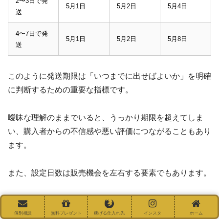
2〜3日で発
5月1日
5月2日
5月4日
送
4〜7日で発
5月1日
5月2日
5月8日
送
このように発送期限は「いつまでに出せばよいか」を明確
に判断するための重要な指標です。
曖昧な理解のままでいると、うっかり期限を超えてしま
い、購入者からの不信感や悪い評価につながることもあり
ます。
また、設定日数は販売機会を左右する要素でもあります。
早ければ早いほど購入されやすい傾向がありますが、無理
な日数を設定してしまうと期限内に発送できないリスクが
個別相談
無料プレゼント
稼げる仕入れ先
インスタ
ホーム