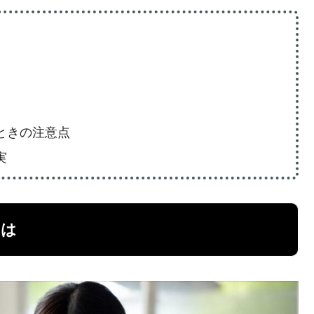
ときの注意点
実
とは