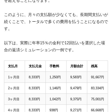
を超えることになります。
このように、月々の支払額が少なくても、長期間支払いが
続くことで、トータルで多くの費用を払うことになるので
す。
以下は、実際に年率15％の金利で12回払いを選択した場
合の返済シミュレーションの一例です。
支払月
支払元金
手数料
月額合計
残高
1ヶ月目
8,333円
1,250円
9,583円
91,667円
2ヶ月目
8,333円
1,146円
9,479円
83,334円
3ヶ月目
8,333円
1,042円
9,375円
75,001円
4ヶ月目
8,333円
938円
9,271円
66,668円