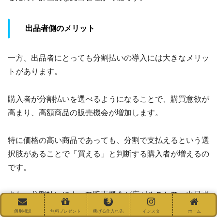
出品者側のメリット
一方、出品者にとっても分割払いの導入には大きなメリッ
トがあります。
購入者が分割払いを選べるようになることで、購買意欲が
高まり、高額商品の販売機会が増加します。
特に価格の高い商品であっても、分割で支払えるという選
択肢があることで「買える」と判断する購入者が増えるの
です。
また、分割払いによって販売機会が広がることで、出品者
の在庫回転率が向上し、結果として売上アップにもつなが
個別相談
無料プレゼント
稼げる仕入れ先
インスタ
ホーム