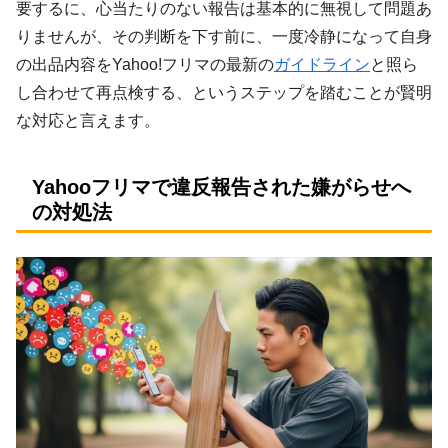
要するに、心当たりのない報告は基本的に無視して問題あ
りませんが、その判断を下す前に、一度冷静になって自身
の出品内容をYahoo!フリマの最新の
ガイドライン
と照ら
し合わせて再点検する、というステップを踏むことが賢明
な対応と言えます。
Yahooフリマで違反報告された嫌がらせへ
の対処法