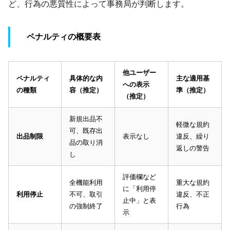
ど、行為の悪質性によって事務局が判断します。
ペナルティの概要表
他ユーザー
ペナルティ
具体的な内
主な適用基
への表示
の種類
容（推定）
準（推定）
（推定）
新規出品不
軽微な規約
可、既存出
出品制限
表示なし
違反、繰り
品の取り消
返しの警告
し
評価欄など
全機能利用
重大な規約
に「利用停
利用停止
不可、取引
違反、不正
止中」と表
の強制終了
行為
示