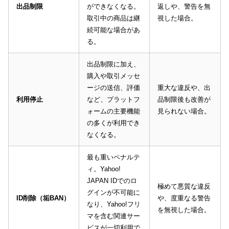
出品制限
ができなくなる。
返しや、警告を無
取引中の商品は継
視した場合。
続可能な場合があ
る。
出品制限に加え、
購入や取引メッセ
ージの送信、評価
重大な違反や、出
利用停止
など、プラットフ
品制限後も改善が
ォームの主要機能
見られない場合。
の多くが利用でき
なくなる。
最も重いペナルテ
ィ。Yahoo!
JAPAN IDでのロ
極めて悪質な違反
グインが不可能に
ID削除（垢BAN）
や、度重なる警告
なり、Yahoo!フリ
を無視した場合。
マを含む関連サー
ビスが一切利用で