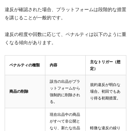
違反が確認された場合、プラットフォームは段階的な措置
を講じることが一般的です。
違反の程度や回数に応じて、ペナルティは以下のように重
くなる傾向があります。
主なトリガー（想
ペナルティの種類
内容
定）
該当の出品がプラ
規約違反が明白な
ットフォームから
商品の削除
場合。初回でもあ
強制的に削除され
り得る初期措置。
る。
現在出品中の商品
がすべて非公開と
なり、新たな出品
軽微な違反の繰り