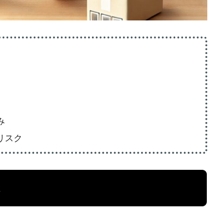
み
リスク