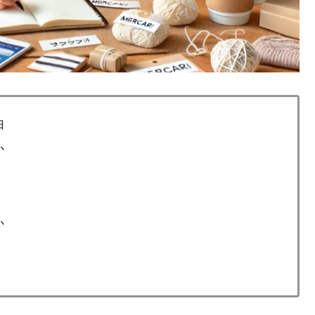
由
か
か