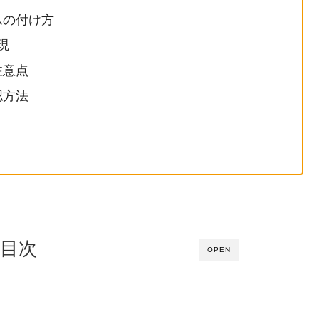
ムの付け方
現
注意点
認方法
目次
OPEN