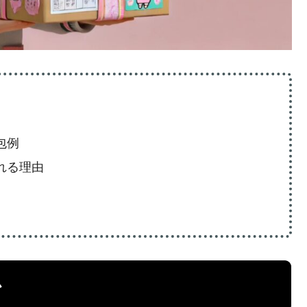
包例
れる理由
か