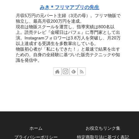
みき＊フリマアプリの先生
月収5万円の元パート主婦（3児の母）。フリマ物販で
独立し、最高月収200万円を達成。
現在は物販スクールを運営し、指導実績は800名以
上。読売テレビ『金曜日はパフェ』に専門家として出
演。Instagramフォロワーは3.8万人を突破し、月20万
以上達成する受講生を多数輩出している。
物販初心者が「私にもできた！」と最速で結果を出す
ための、自身の全経験に基づいた販売テクニックや知
識を発信中。
ホーム
お役立ちリンク集
プライバシーポリシー
特定商取引法に基づく表記