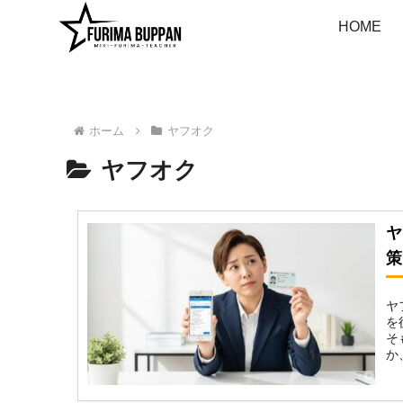
HOME
ホーム
ヤフオク
ヤフオク
ヤ
策
ヤ
を
そ
か
例.