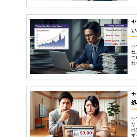
ヤ
い
ヤ
ね
で
れ
す.
ヤ
処
ヤ
な
出
ず