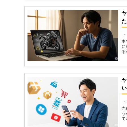
ヤ
た
「
本
に
る
感.
ヤ
い
「
売
う
て