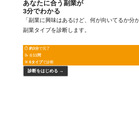
あなたに合う副業が
3分
でわかる
「副業に興味はあるけど、何が向いてるか分か
副業タイプを診断します。
⏱
約3分
で完了
📝 全
11問
🎯
6タイプ
で診断
診断をはじめる →